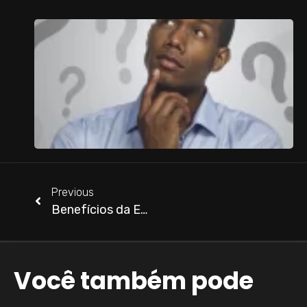
1
e
r
s
e
s
L
Previous
Benefícios da Energia Solar – Série Noções Básicas de Energia Solar – Parte 4
Você também pode