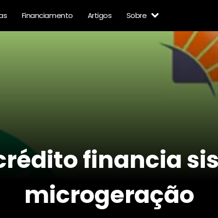
as
Financiamento
Artigos
Sobre
crédito financia s
microgeração