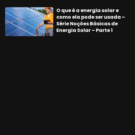
O que é a energia solar e
como ela pode ser usada –
Série Noções Básicas de
Energia Solar – Parte 1