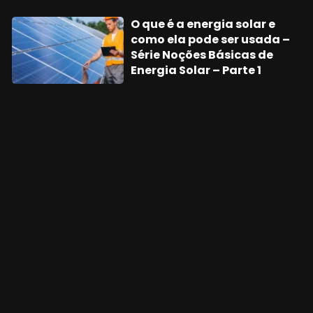
O que é a energia solar e
como ela pode ser usada –
Série Noções Básicas de
Energia Solar – Parte 1