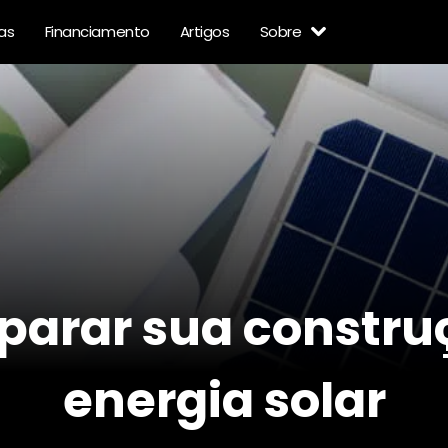
as
Financiamento
Artigos
Sobre
arar sua constru
energia solar