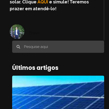
solar. Clique
AQUI
e simule! Teremos
prazer em atendê-lo!
Bravo
Últimos artigos
T
p
s
a