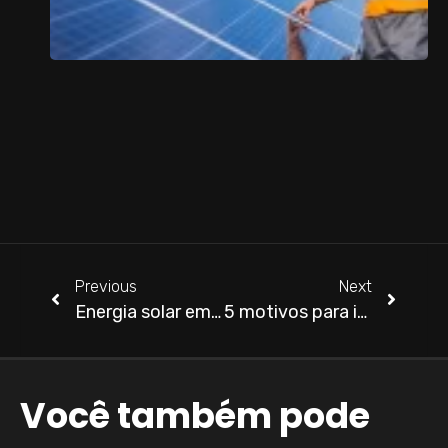
s
–
B
E
S
P
Previous
Next
Energia solar em Londrina é Investimento
5 motivos para investir em energia solar em Londrina
Você também pode