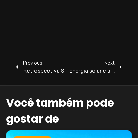
B
E
S
P
Previous
Next
Retrospectiva Solar 2020
Energia solar é alternativa para fugir da oscilação tarifária
Você também pode
gostar de