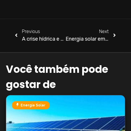
S
P
Previous
Next
A crise hídrica e o uso da energia fotovoltaica em Maringá e região
Energia solar em Maringá: como fica a geração de energia em dias chuvosos e nublados?
Você também pode
gostar de
Energia Solar